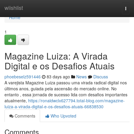
Home
wiishlist
Togg
navi
Home
1
Magazine Luiza: A Virada
Digital e os Desafios Atuais
phoebeselz591446
83 days ago
News
Discuss
A varejista Magazine Luiza passou uma virada radical digital nos
últimos anos, guiada pela ascensão do mercado online. No
entanto , essa jornada de sucesso lida com desafios importantes
atualmente,
https://ronaldwclx627794.total-blog.com/magazine-
luiza-a-virada-digital-e-os-desafios-atuais-66838530
Comments
Who Upvoted
Comments