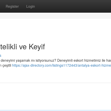
Register
Login
elikli ve Keyif
s
e deneyimi yaşamak mı istiyorsunuz? Deneyimli eskort hizmetimiz ile ha
n çeşitli
https://ajax-directory.com/listings1172443/antalya-eskort-hizmet