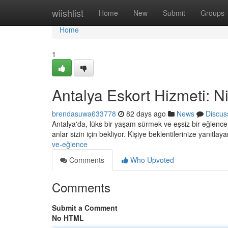
Home
wiishlist
Home
New
Submit
Groups
Home
1
Antalya Eskort Hizmeti: Nit
brendasuwa633778
82 days ago
News
Discus
Antalya'da, lüks bir yaşam sürmek ve eşsiz bir eğlenc
anlar sizin için bekliyor. Kişiye beklentilerinize yanıtlaya
ve-eğlence
Comments
Who Upvoted
Comments
Submit a Comment
No HTML