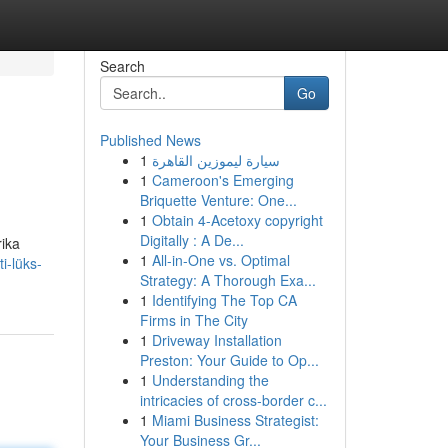
Search
Go
Published News
1
سيارة ليموزين القاهرة
1
Cameroon's Emerging
Briquette Venture: One...
1
Obtain 4-Acetoxy copyright
Digitally : A De...
rika
1
All-in-One vs. Optimal
i-lüks-
Strategy: A Thorough Exa...
1
Identifying The Top CA
Firms in The City
1
Driveway Installation
Preston: Your Guide to Op...
1
Understanding the
intricacies of cross-border c...
1
Miami Business Strategist:
Your Business Gr...