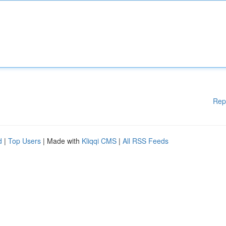
Rep
d
|
Top Users
| Made with
Kliqqi CMS
|
All RSS Feeds