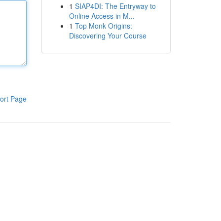
1
SIAP4DI: The Entryway to
Online Access in M...
1
Top Monk Origins:
Discovering Your Course
ort Page