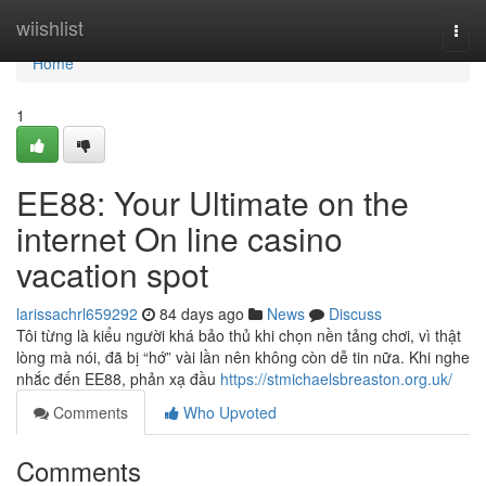
Home
wiishlist
Togg
navi
Home
1
EE88: Your Ultimate on the
internet On line casino
vacation spot
larissachrl659292
84 days ago
News
Discuss
Tôi từng là kiểu người khá bảo thủ khi chọn nền tảng chơi, vì thật
lòng mà nói, đã bị “hớ” vài lần nên không còn dễ tin nữa. Khi nghe
nhắc đến EE88, phản xạ đầu
https://stmichaelsbreaston.org.uk/
Comments
Who Upvoted
Comments