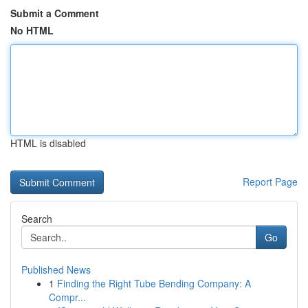
Submit a Comment
No HTML
HTML is disabled
Report Page
Search
Go
Published News
1
Finding the Right Tube Bending Company: A
Compr...