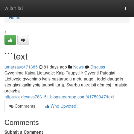
Home
wiishlist
Togg
navi
Home
1
```text
umarsauc471685
81 days ago
News
Discuss
Gyvenimo Kaina Lietuvoje: Kaip Taupyti ir Gyventi Patogiai
Lietuvoje gyvenimo lygis pastaruoju metu augo , todėl daugelis
stengiasi galimybių taupyti turtą. Svarbu atkreipti dėmesį į maisto
prekybą
https://lexievavs786151.blogsuperapp.com/41750347/text
Comments
Who Upvoted
Comments
Submit a Comment