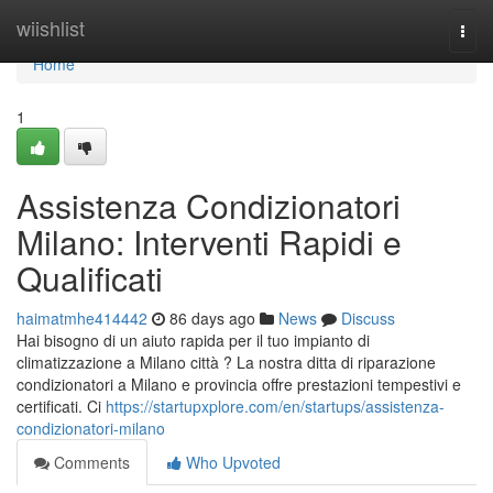
Home
wiishlist
Togg
navi
Home
1
Assistenza Condizionatori
Milano: Interventi Rapidi e
Qualificati
haimatmhe414442
86 days ago
News
Discuss
Hai bisogno di un aiuto rapida per il tuo impianto di
climatizzazione a Milano città ? La nostra ditta di riparazione
condizionatori a Milano e provincia offre prestazioni tempestivi e
certificati. Ci
https://startupxplore.com/en/startups/assistenza-
condizionatori-milano
Comments
Who Upvoted