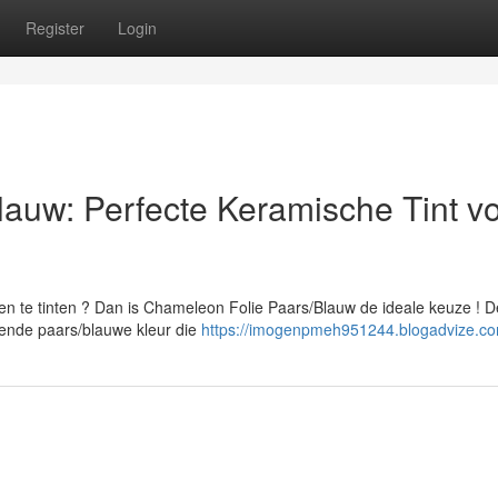
Register
Login
auw: Perfecte Keramische Tint v
en te tinten ? Dan is Chameleon Folie Paars/Blauw de ideale keuze ! 
ende paars/blauwe kleur die
https://imogenpmeh951244.blogadvize.com