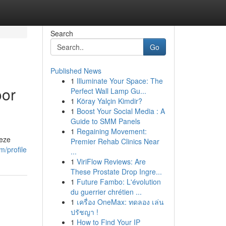
Search
Go
Published News
1
Illuminate Your Space: The
oor
Perfect Wall Lamp Gu...
1
Köray Yalçin Kimdir?
1
Boost Your Social Media : A
Guide to SMM Panels
1
Regaining Movement:
Deze
Premier Rehab Clinics Near
/profile
...
1
ViriFlow Reviews: Are
These Prostate Drop Ingre...
1
Future Fambo: L'évolution
du guerrier chrétien ...
1
เครื่อง OneMax: ทดลอง เล่น
ปรัชญา !
1
How to Find Your IP