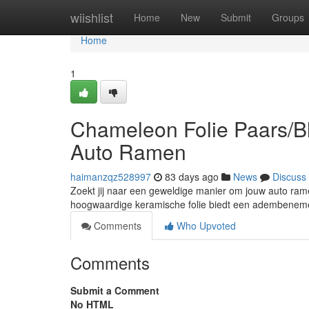
Home
wiishlist
Home
New
Submit
Groups
Home
1
Chameleon Folie Paars/Bl
Auto Ramen
haimanzqz528997
83 days ago
News
Discuss
Zoekt jij naar een geweldige manier om jouw auto ram
hoogwaardige keramische folie biedt een adembenem
Comments
Who Upvoted
Comments
Submit a Comment
No HTML