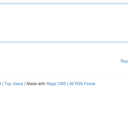
Rep
d
|
Top Users
| Made with
Kliqqi CMS
|
All RSS Feeds