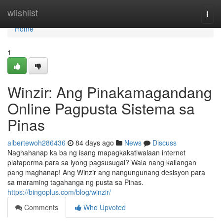
Home
wiishlist
Togg
navi
Home
1
Winzir: Ang Pinakamagandang
Online Pagpusta Sistema sa
Pinas
albertewoh286436
84 days ago
News
Discuss
Naghahanap ka ba ng isang mapagkakatiwalaan internet
plataporma para sa iyong pagsusugal? Wala nang kailangan
pang maghanap! Ang Winzir ang nangungunang desisyon para
sa maraming tagahanga ng pusta sa Pinas.
https://bingoplus.com/blog/winzir/
Comments
Who Upvoted