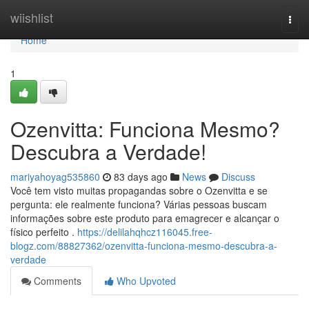
Home
wiishlist
Togg
navi
Home
1
Ozenvitta: Funciona Mesmo?
Descubra a Verdade!
mariyahoyag535860
83 days ago
News
Discuss
Você tem visto muitas propagandas sobre o Ozenvitta e se
pergunta: ele realmente funciona? Várias pessoas buscam
informações sobre este produto para emagrecer e alcançar o
físico perfeito .
https://delilahqhcz116045.free-
blogz.com/88827362/ozenvitta-funciona-mesmo-descubra-a-
verdade
Comments
Who Upvoted