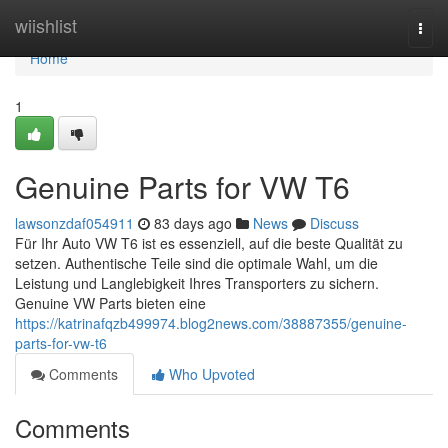
Home
wiishlist
Togg
navi
Home
1
Genuine Parts for VW T6
lawsonzdaf054911
83 days ago
News
Discuss
Für Ihr Auto VW T6 ist es essenziell, auf die beste Qualität zu
setzen. Authentische Teile sind die optimale Wahl, um die
Leistung und Langlebigkeit Ihres Transporters zu sichern.
Genuine VW Parts bieten eine
https://katrinafqzb499974.blog2news.com/38887355/genuine-
parts-for-vw-t6
Comments
Who Upvoted
Comments