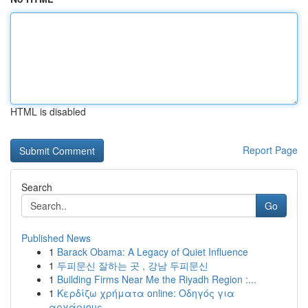
HTML is disabled
Report Page
Search
Go
Published News
1
Barack Obama: A Legacy of Quiet Influence
1
두피문신 잘하는 곳 , 강남 두피문신
1
Building Firms Near Me the Riyadh Region :...
1
Κερδίζω χρήματα online: Οδηγός για
αρχάριους