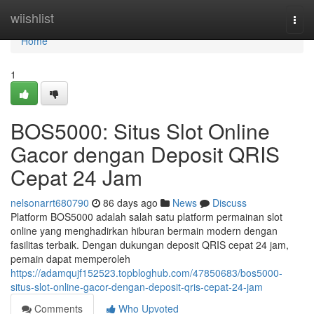
Home
wiishlist
Togg
navi
Home
1
BOS5000: Situs Slot Online
Gacor dengan Deposit QRIS
Cepat 24 Jam
nelsonarrt680790
86 days ago
News
Discuss
Platform BOS5000 adalah salah satu platform permainan slot
online yang menghadirkan hiburan bermain modern dengan
fasilitas terbaik. Dengan dukungan deposit QRIS cepat 24 jam,
pemain dapat memperoleh
https://adamqujf152523.topbloghub.com/47850683/bos5000-
situs-slot-online-gacor-dengan-deposit-qris-cepat-24-jam
Comments
Who Upvoted