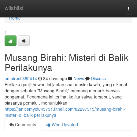
Home
wiishlist
Togg
navi
Home
1
Musang Birahi: Misteri di Balik
Perilakunya
umairpsti380414
84 days ago
News
Discuss
Perilaku ganjil hewan ini jantan saat musim kawin, yang dikenal
dengan sebutan "Musang Birahi," memang menarik banyak
pengamat. Fenomena ini terlihat ketika satwa tersebut, yang
biasanya pemalu , menunjukkan
https://janicemyid845731.fitnell.com/82297315/musang-birahi-
misteri-di-balik-perilakunya
Comments
Who Upvoted