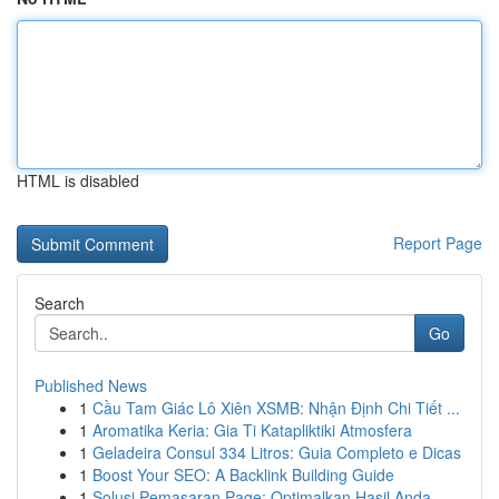
HTML is disabled
Report Page
Search
Go
Published News
1
Cầu Tam Giác Lô Xiên XSMB: Nhận Định Chi Tiết ...
1
Aromatika Keria: Gia Ti Katapliktiki Atmosfera
1
Geladeira Consul 334 Litros: Guia Completo e Dicas
1
Boost Your SEO: A Backlink Building Guide
1
Solusi Pemasaran Page: Optimalkan Hasil Anda