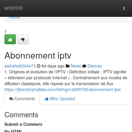
Home
wiishlist
Togg
navi
Home
1
Abonnement iptv
aishafodt304473
84 days ago
News
Discuss
1. Origines et évolution de l’IPTV • Définition initiale : IPTV signifie
« télévision par protocole Internet ». Contrairement aux modes de
diffusion classiques, elle repose sur la transmission de flux
https://directoryholiday.com/listings14299700/abonnement-iptv
Comments
Who Upvoted
Comments
Submit a Comment
No HTML