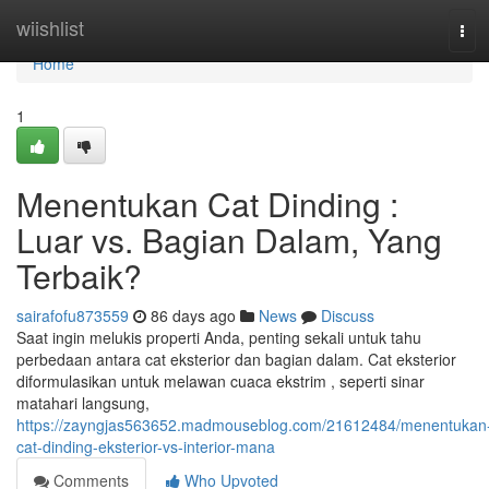
Home
wiishlist
Tog
navi
Home
1
Menentukan Cat Dinding :
Luar vs. Bagian Dalam, Yang
Terbaik?
sairafofu873559
86 days ago
News
Discuss
Saat ingin melukis properti Anda, penting sekali untuk tahu
perbedaan antara cat eksterior dan bagian dalam. Cat eksterior
diformulasikan untuk melawan cuaca ekstrim , seperti sinar
matahari langsung,
https://zayngjas563652.madmouseblog.com/21612484/menentukan
cat-dinding-eksterior-vs-interior-mana
Comments
Who Upvoted