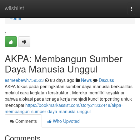
Home
wiishlist
Togg
navi
Home
1
AKPA: Membangun Sumber
Daya Manusia Unggul
esmeebewh759523
83 days ago
News
Discuss
AKPA fokus pada peningkatan sumber daya manusia berkualitas
melalui cara kegiatan terstruktur . Mereka memiliki keyakinan
bahwa alokasi pada tenaga kerja menjadi kunci terpenting untuk
mencapai
https://bookmarkassist.com/story21332448/akpa-
membangun-sumber-daya-manusia-unggul
Comments
Who Upvoted
Comments