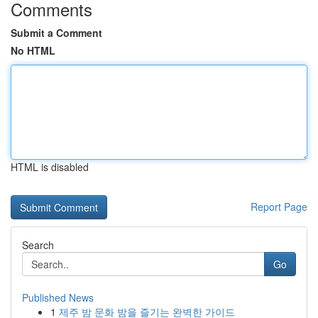
Comments
Submit a Comment
No HTML
HTML is disabled
Report Page
Search
Go
Published News
1
제주 밤 문화 밤을 즐기는 완벽한 가이드