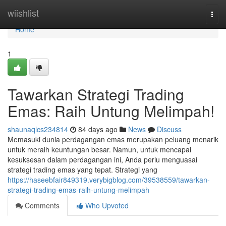
Home
wiishlist
Togg
navi
Home
1
Tawarkan Strategi Trading
Emas: Raih Untung Melimpah!
shaunaqlcs234814
84 days ago
News
Discuss
Memasuki dunia perdagangan emas merupakan peluang menarik
untuk meraih keuntungan besar. Namun, untuk mencapai
kesuksesan dalam perdagangan ini, Anda perlu menguasai
strategi trading emas yang tepat. Strategi yang
https://haseebfair849319.verybigblog.com/39538559/tawarkan-
strategi-trading-emas-raih-untung-melimpah
Comments
Who Upvoted