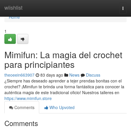
Home
wiishlist
Togg
navi
Home
1
Mimifun: La magia del crochet
para principiantes
theoeein663907
83 days ago
News
Discuss
¿Siempre has deseado aprender a tejer prendas bonitas con el
crochet? ¡Mimifun te brinda una forma fantástica para conocer la
auténtica magia de este tradicional oficio! Nuestros talleres en
https://www.mimifun.store
Comments
Who Upvoted
Comments