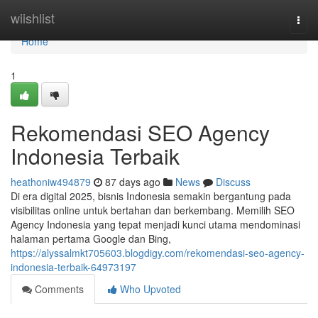
Home
wiishlist
Togg
navi
Home
1
Rekomendasi SEO Agency
Indonesia Terbaik
heathoniw494879
87 days ago
News
Discuss
Di era digital 2025, bisnis Indonesia semakin bergantung pada
visibilitas online untuk bertahan dan berkembang. Memilih SEO
Agency Indonesia yang tepat menjadi kunci utama mendominasi
halaman pertama Google dan Bing,
https://alyssalmkt705603.blogdigy.com/rekomendasi-seo-agency-
indonesia-terbaik-64973197
Comments
Who Upvoted