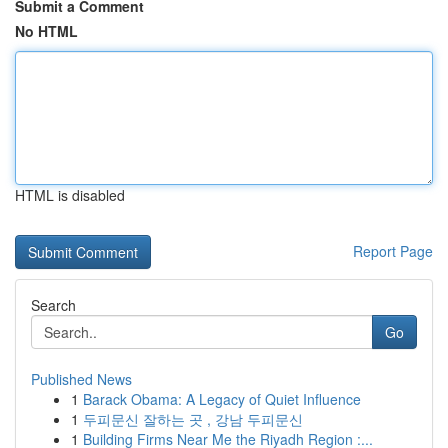
Submit a Comment
No HTML
HTML is disabled
Report Page
Search
Go
Published News
1
Barack Obama: A Legacy of Quiet Influence
1
두피문신 잘하는 곳 , 강남 두피문신
1
Building Firms Near Me the Riyadh Region :...