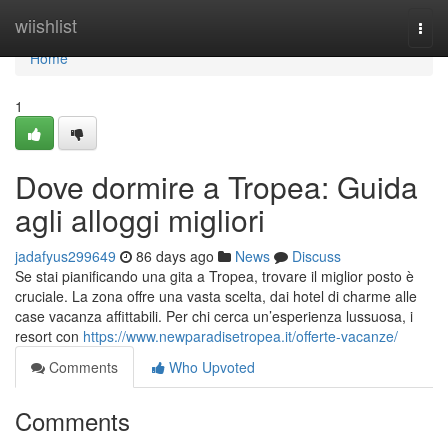
Home
wiishlist
Togg
navi
Home
1
Dove dormire a Tropea: Guida
agli alloggi migliori
jadafyus299649
86 days ago
News
Discuss
Se stai pianificando una gita a Tropea, trovare il miglior posto è
cruciale. La zona offre una vasta scelta, dai hotel di charme alle
case vacanza affittabili. Per chi cerca un’esperienza lussuosa, i
resort con
https://www.newparadisetropea.it/offerte-vacanze/
Comments
Who Upvoted
Comments