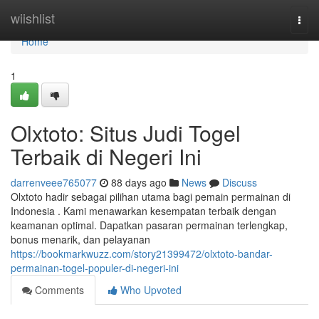
Home
wiishlist
Togg
navi
Home
1
Olxtoto: Situs Judi Togel
Terbaik di Negeri Ini
darrenveee765077
88 days ago
News
Discuss
Olxtoto hadir sebagai pilihan utama bagi pemain permainan di
Indonesia . Kami menawarkan kesempatan terbaik dengan
keamanan optimal. Dapatkan pasaran permainan terlengkap,
bonus menarik, dan pelayanan
https://bookmarkwuzz.com/story21399472/olxtoto-bandar-
permainan-togel-populer-di-negeri-ini
Comments
Who Upvoted