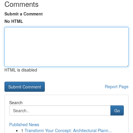
Comments
Submit a Comment
No HTML
HTML is disabled
Report Page
Search
Go
Published News
1
Transform Your Concept: Architectural Plann...