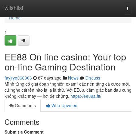
Home
wiishlist
Togg
navi
Home
1
EE88 On line casino: Your top
on-line Gaming Destination
fayjryq068306
87 days ago
News
Discuss
Mình từng có giai đoạn “nghiện exam” các nền tảng cá cược mới,
cứ nghe cái tên nào lạ lạ là thử. Với EE88, cảm giác ban đầu cũng
không khác mấy — hơi dè chừng,
https://ee88a.fit/
Comments
Who Upvoted
Comments
Submit a Comment