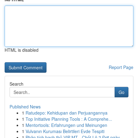
HTML is disabled
Report Page
Search
Go
Published News
1
Ratudepo: Kehidupan dan Perjuangannya
1
Top Initiative Planning Tools : A Comprehe...
1
Mentortools: Erfahrungen und Meinungen
1
Vulvanın Kuruması Belirtileri Evde Tespiti
1
Phân tích bạch thủ VIP MT - Chốt Lô 2 Đợt ngày