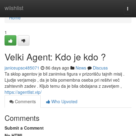
Home
wiishlist
Togg
navi
Home
1
Velki Agent: Kdo je kdo ?
janiceupsc485071
86 days ago
News
Discuss
Ta sklop agentov je bil zanimiva figura v prizorišču tajnih misij .
Ljudje verjamejo , da je bila pomembna oseba pri rešitvi več
zahtevnih zadev . Kljub temu da je bila obdajana z zavetjem ,
https://agentlist.vip/
Comments
Who Upvoted
Comments
Submit a Comment
No HTML