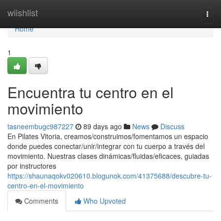
Home
wiishlist
Togg
navi
Home
1
Encuentra tu centro en el
movimiento
tasneembugc987227
89 days ago
News
Discuss
En Pilates Vitoria, creamos/construimos/fomentamos un espacio
donde puedes conectar/unir/integrar con tu cuerpo a través del
movimiento. Nuestras clases dinámicas/fluidas/eficaces, guiadas
por instructores
https://shaunaqokv020610.blogunok.com/41375688/descubre-tu-
centro-en-el-movimiento
Comments
Who Upvoted