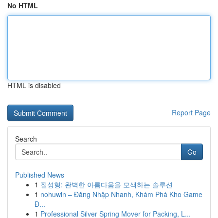
No HTML
HTML is disabled
Report Page
Search
Go
Published News
1
질성형: 완벽한 아름다움을 모색하는 솔루션
1
nohuwin – Đăng Nhập Nhanh, Khám Phá Kho Game
Đ...
1
Professional Silver Spring Mover for Packing, L...