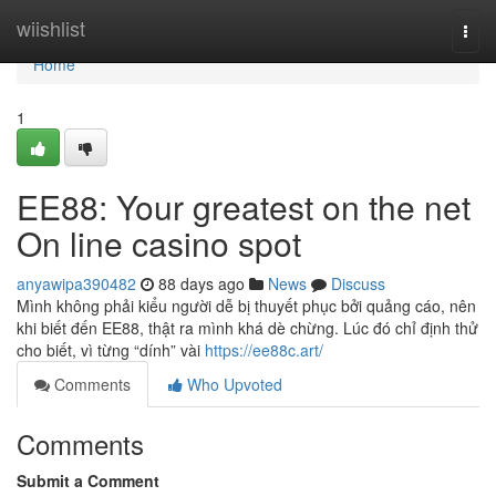
Home
wiishlist
Togg
navi
Home
1
EE88: Your greatest on the net
On line casino spot
anyawipa390482
88 days ago
News
Discuss
Mình không phải kiểu người dễ bị thuyết phục bởi quảng cáo, nên
khi biết đến EE88, thật ra mình khá dè chừng. Lúc đó chỉ định thử
cho biết, vì từng “dính” vài
https://ee88c.art/
Comments
Who Upvoted
Comments
Submit a Comment