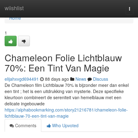
Home
wiishlist
Togg
navi
Home
1
Chameleon Folie Lichtblauw
70%: Een Tint Van Magie
elijahxvgd694491
88 days ago
News
Discuss
De Chameleon film Lichtblauw 70% is bijzonder meer dan enkel
een tint ; het is een uitdrukking van mysterie. Deze specifieke
kleurtoon combineert de sereniteit van hemelblauw met een
delicate ingebouwde
https://alphabookmarking.com/story21216781/chameleon-folie-
lichtblauw-70-een-tint-van-magie
Comments
Who Upvoted