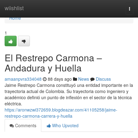
Home
wiishlist
Togg
navi
Home
1
El Restrepo Carmona –
Andadura y Huella
amaanpvra334048
88 days ago
News
Discuss
Jaime Restrepo Carmona constituyó una entidad importante en la
trayectoria actual de Colombia. Su trayectoria como ingeniero y
académico definió un punto de inflexión en el sector de la técnica
eléctrica.
https://aronwzwi372659.blogdeazar.com/41105258/jaime-
restrepo-carmona-carrera-y-huella
Comments
Who Upvoted