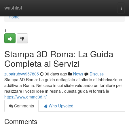
Home
wiishlist
Togg
navi
Home
1
Stampa 3D Roma: La Guida
Completa ai Servizi
zubairubvw957865
90 days ago
News
Discuss
Stampa 3D Roma: La guida dettagliata ai offerte di fabbricazione
additiva a Roma. Nel caso in cui stiate valutando un fornitore per
realizzare i vostri idee in resina , questa guida vi fornirà le
https://www.emme3d.it/
Comments
Who Upvoted
Comments