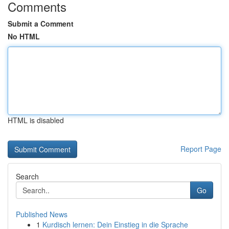
Comments
Submit a Comment
No HTML
HTML is disabled
Report Page
Search
Go
Published News
1
Kurdisch lernen: Dein Einstieg in die Sprache