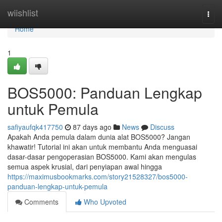
Home
wiishlist
Togg
navi
Home
1
BOS5000: Panduan Lengkap
untuk Pemula
safiyaufqk417750
87 days ago
News
Discuss
Apakah Anda pemula dalam dunia alat BOS5000? Jangan
khawatir! Tutorial ini akan untuk membantu Anda menguasai
dasar-dasar pengoperasian BOS5000. Kami akan mengulas
semua aspek krusial, dari penyiapan awal hingga
https://maximusbookmarks.com/story21528327/bos5000-
panduan-lengkap-untuk-pemula
Comments
Who Upvoted