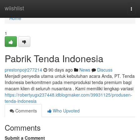
Home
wiishlist
Togg
navi
Home
1
Pabrik Tenda Indonesia
prestonpojr277214
90 days ago
News
Discuss
Menjadi penyedia utama untuk kebutuhan acara Anda, PT. Tenda
Indonesia berkomitmen pada memproduksi tenda premium bagi
macam klien di seluruh nusantara . Kami memiliki lengkap variasi
https://robertyugx237448.idblogmaker.com/39931125/produsen-
tenda-indonesia
Comments
Who Upvoted
Comments
Submit a Comment