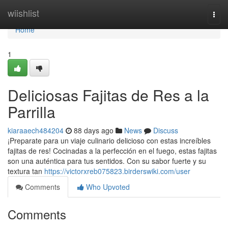
Home
wiishlist
Togg
navi
Home
1
Deliciosas Fajitas de Res a la
Parrilla
kiaraaech484204
88 days ago
News
Discuss
¡Preparate para un viaje culinario delicioso con estas increíbles
fajitas de res! Cocinadas a la perfección en el fuego, estas fajitas
son una auténtica para tus sentidos. Con su sabor fuerte y su
textura tan
https://victorxreb075823.birderswiki.com/user
Comments
Who Upvoted
Comments