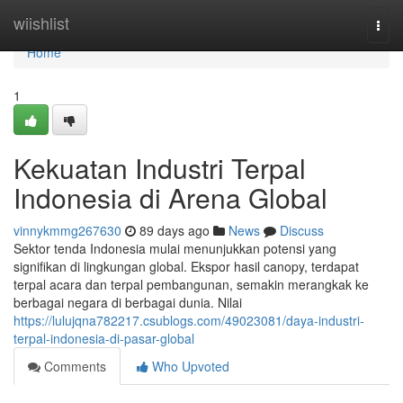
Home
wiishlist
Togg
navi
Home
1
Kekuatan Industri Terpal
Indonesia di Arena Global
vinnykmmg267630
89 days ago
News
Discuss
Sektor tenda Indonesia mulai menunjukkan potensi yang
signifikan di lingkungan global. Ekspor hasil canopy, terdapat
terpal acara dan terpal pembangunan, semakin merangkak ke
berbagai negara di berbagai dunia. Nilai
https://lulujqna782217.csublogs.com/49023081/daya-industri-
terpal-indonesia-di-pasar-global
Comments
Who Upvoted