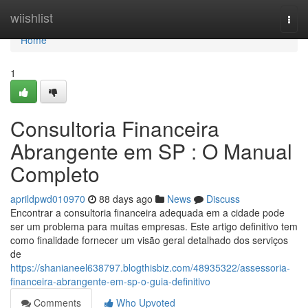
Home
wiishlist
Togg
navi
Home
1
Consultoria Financeira
Abrangente em SP : O Manual
Completo
aprildpwd010970
88 days ago
News
Discuss
Encontrar a consultoria financeira adequada em a cidade pode
ser um problema para muitas empresas. Este artigo definitivo tem
como finalidade fornecer um visão geral detalhado dos serviços
de
https://shanianeel638797.blogthisbiz.com/48935322/assessoria-
financeira-abrangente-em-sp-o-guia-definitivo
Comments
Who Upvoted