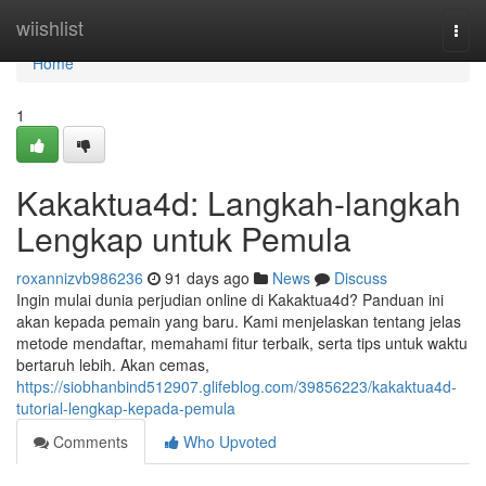
Home
wiishlist
Togg
navi
Home
1
Kakaktua4d: Langkah-langkah
Lengkap untuk Pemula
roxannizvb986236
91 days ago
News
Discuss
Ingin mulai dunia perjudian online di Kakaktua4d? Panduan ini
akan kepada pemain yang baru. Kami menjelaskan tentang jelas
metode mendaftar, memahami fitur terbaik, serta tips untuk waktu
bertaruh lebih. Akan cemas,
https://siobhanbind512907.glifeblog.com/39856223/kakaktua4d-
tutorial-lengkap-kepada-pemula
Comments
Who Upvoted