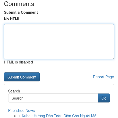
Comments
Submit a Comment
No HTML
HTML is disabled
Report Page
Search
Go
Published News
1
Kubet: Hướng Dẫn Toàn Diện Cho Người Mới