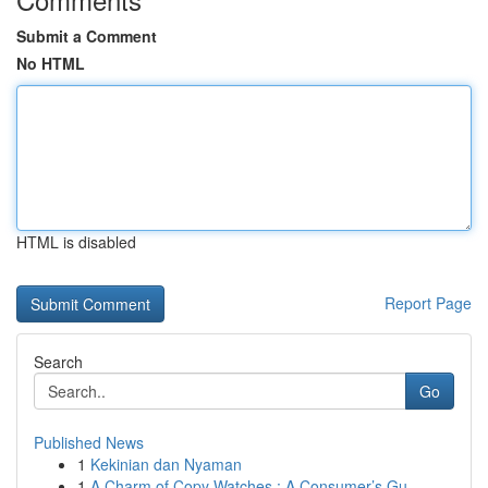
Submit a Comment
No HTML
HTML is disabled
Report Page
Search
Go
Published News
1
Kekinian dan Nyaman
1
A Charm of Copy Watches : A Consumer’s Gu...