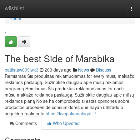
Home
wiishlist
Togg
navi
Home
1
The best Side of Marabika
battistaw099jwk3
203 days ago
News
Discuss
Remiamas Šis produktas reklamuojamas for every mūsų makiažo
reklamos paslaugą. Sužinokite daugiau apie mūsų reklamos
programą Remiamas Šis produktas reklamuojamas for each
mūsų makiažo reklamos paslaugą. Sužinokite daugiau apie mūsų
reklamos planą No se ha comprobado si estas opiniones sobre
productos proceden de consumidores que hayan utilizado o
adquirido realmente
https://kvepaluanalogai.lt/
Comments
Who Upvoted
Comments