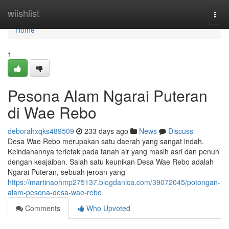
Home
wiishlist
Togg
navi
Home
1
Pesona Alam Ngarai Puteran
di Wae Rebo
deborahxqks489509
233 days ago
News
Discuss
Desa Wae Rebo merupakan satu daerah yang sangat indah.
Keindahannya terletak pada tanah air yang masih asri dan penuh
dengan keajaiban. Salah satu keunikan Desa Wae Rebo adalah
Ngarai Puteran, sebuah jeroan yang
https://martinaohmp275137.blogdanica.com/39072045/potongan-
alam-pesona-desa-wae-rebo
Comments
Who Upvoted