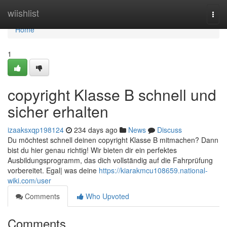
Home
wiishlist
Togg
navi
Home
1
copyright Klasse B schnell und
sicher erhalten
izaaksxqp198124
234 days ago
News
Discuss
Du möchtest schnell deinen copyright Klasse B mitmachen? Dann
bist du hier genau richtig! Wir bieten dir ein perfektes
Ausbildungsprogramm, das dich vollständig auf die Fahrprüfung
vorbereitet. Egal| was deine
https://kiarakmcu108659.national-
wiki.com/user
Comments
Who Upvoted
Comments