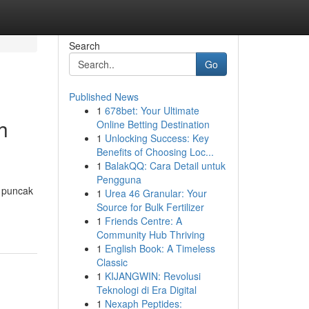
Search
Go
Published News
1
678bet: Your Ultimate
h
Online Betting Destination
1
Unlocking Success: Key
Benefits of Choosing Loc...
1
BalakQQ: Cara Detail untuk
Pengguna
i puncak
1
Urea 46 Granular: Your
Source for Bulk Fertilizer
1
Friends Centre: A
Community Hub Thriving
1
English Book: A Timeless
Classic
1
KIJANGWIN: Revolusi
Teknologi di Era Digital
1
Nexaph Peptides: