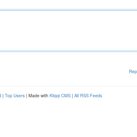
Rep
d
|
Top Users
| Made with
Kliqqi CMS
|
All RSS Feeds