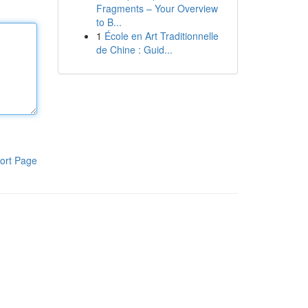
Fragments – Your Overview
to B...
1
École en Art Traditionnelle
de Chine : Guid...
ort Page