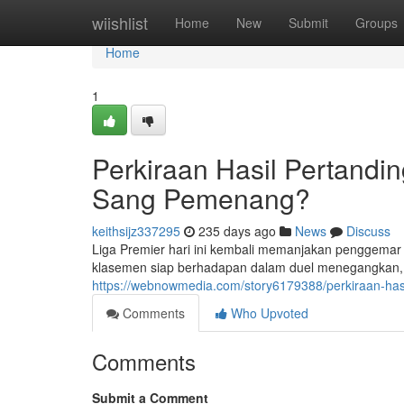
Home
wiishlist
Home
New
Submit
Groups
Home
1
Perkiraan Hasil Pertandin
Sang Pemenang?
keithsijz337295
235 days ago
News
Discuss
Liga Premier hari ini kembali memanjakan penggemar 
klasemen siap berhadapan dalam duel menegangkan, 
https://webnowmedia.com/story6179388/perkiraan-hasi
Comments
Who Upvoted
Comments
Submit a Comment