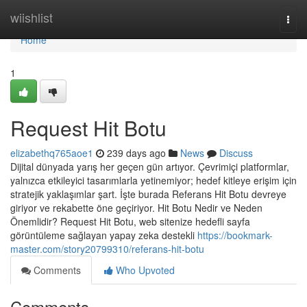
Home
wiishlist
Togg
navi
Home
1
Request Hit Botu
elizabethq765aoe1
239 days ago
News
Discuss
Dijital dünyada yarış her geçen gün artıyor. Çevrimiçi platformlar,
yalnızca etkileyici tasarımlarla yetinemiyor; hedef kitleye erişim için
stratejik yaklaşımlar şart. İşte burada Referans Hit Botu devreye
giriyor ve rekabette öne geçiriyor. Hit Botu Nedir ve Neden
Önemlidir? Request Hit Botu, web sitenize hedefli sayfa
görüntüleme sağlayan yapay zeka destekli
https://bookmark-
master.com/story20799310/referans-hit-botu
Comments
Who Upvoted
Comments