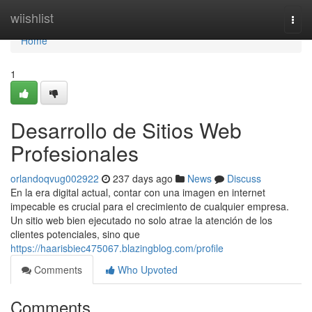
Home
wiishlist
Togg
navi
Home
1
Desarrollo de Sitios Web
Profesionales
orlandoqvug002922
237 days ago
News
Discuss
En la era digital actual, contar con una imagen en internet
impecable es crucial para el crecimiento de cualquier empresa.
Un sitio web bien ejecutado no solo atrae la atención de los
clientes potenciales, sino que
https://haarisbiec475067.blazingblog.com/profile
Comments
Who Upvoted
Comments