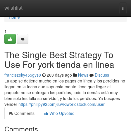
Home
wiishlist
Togg
navi
Home
1
The Single Best Strategy To
Use For york tienda en linea
franciszeky455gys8
263 days ago
News
Discuss
La app se detiene mucho en los pagos en línea y los perdidos no
llegan en la fecha que supuesta mente tiene que llegar el
paquete no se entregan los pedidos, todo lo demás está muy
bien solo les falla su servidor, y lo de los perdidos. Ya busques
vender
https://philipy925omj6.wikiworldstock.com/user
Comments
Who Upvoted
Comments