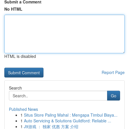
Submit a Comment
No HTML
HTML is disabled
Report Page
Search
Go
Published News
1
Situs Store Paling Mahal : Mengapa Timbul Biaya...
1
Auto Servicing & Solutions Guildford: Reliable ...
1
J9游戏 ： 独家 优惠 方案 介绍