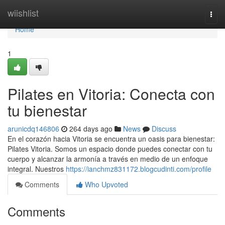
Home
wiishlist
Togg
navi
Home
1
Pilates en Vitoria: Conecta con
tu bienestar
arunicdq146806
264 days ago
News
Discuss
En el corazón hacia Vitoria se encuentra un oasis para bienestar:
Pilates Vitoria. Somos un espacio donde puedes conectar con tu
cuerpo y alcanzar la armonía a través en medio de un enfoque
integral. Nuestros
https://ianchmz831172.blogcudinti.com/profile
Comments
Who Upvoted
Comments