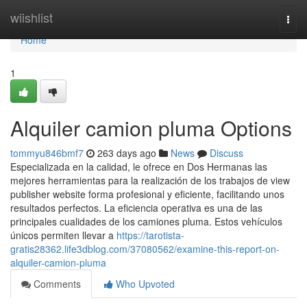
Home
wiishlist
Togg
navi
Home
1
Alquiler camion pluma Options
tommyu846bmf7
263 days ago
News
Discuss
Especializada en la calidad, le ofrece en Dos Hermanas las
mejores herramientas para la realización de los trabajos de view
publisher website forma profesional y eficiente, facilitando unos
resultados perfectos. La eficiencia operativa es una de las
principales cualidades de los camiones pluma. Estos vehículos
únicos permiten llevar a
https://tarotista-
gratis28362.life3dblog.com/37080562/examine-this-report-on-
alquiler-camion-pluma
Comments
Who Upvoted