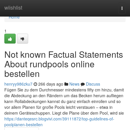
Home
wiishlist
Togg
navi
Home
1
Not known Factual Statements
About rundpools online
bestellen
henryy986zku7
266 days ago
News
Discuss
Fügen Sie zu dem Durchmesser mindestens fifty cm hinzu, damit
die Abdeckung an den Rändern um das Becken herum aufliegen
kann Rollabdeckungen kannst du ganz einfach einrollen und so
vor allem Planen für große Pools leicht verstauen – etwa in
deinem Geräteschuppen. Liegt die Plane über dem Pool, wird sie
https://danteqesrc.blogvivi.com/39111872/top-guidelines-of-
poolplanen-bestellen