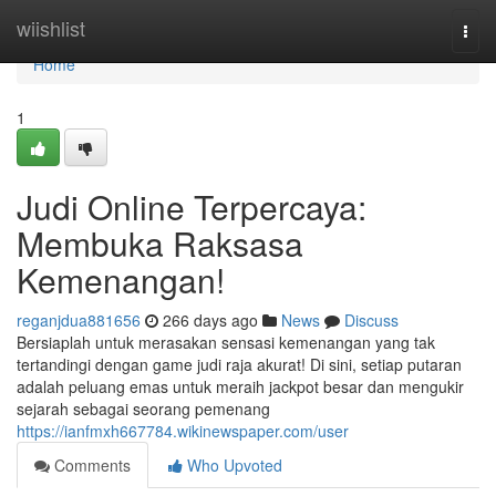
Home
wiishlist
Togg
navi
Home
1
Judi Online Terpercaya:
Membuka Raksasa
Kemenangan!
reganjdua881656
266 days ago
News
Discuss
Bersiaplah untuk merasakan sensasi kemenangan yang tak
tertandingi dengan game judi raja akurat! Di sini, setiap putaran
adalah peluang emas untuk meraih jackpot besar dan mengukir
sejarah sebagai seorang pemenang
https://ianfmxh667784.wikinewspaper.com/user
Comments
Who Upvoted