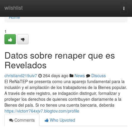
Home
wiishlist
Togg
navi
Home
1
Datos sobre renaper que es
Revelados
christiand219uiv7
264 days ago
News
Discuss
El⁣ ReNaTEP se presenta como ‍una ⁣aparejo fundamental para la
inclusión y el ampliación de los trabajadores de la Bienes popular.
⁣A través de este registro,⁣ se indagación distinguir, formalizar y
proteger los derechos de quienes contribuyen diariamente a la
Bienes del país. Si no​ tienes una cuenta bancaria, deberás
https://victorr764xjv7.blogtov.com/profile
Comments
Who Upvoted