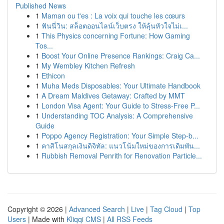
Published News
1
Maman ou t'es : La voix qui touche les cœurs
1
ฟันนี่วิน: สล็อตออนไลน์เว็บตรง ให้ลุ้นหัวใจไม่เ...
1
This Physics concerning Fortune: How Gaming
Tos...
1
Boost Your Online Presence Rankings: Craig Ca...
1
My Wembley Kitchen Refresh
1
Ethicon
1
Muha Meds Disposables: Your Ultimate Handbook
1
A Dream Maldives Getaway: Crafted by MMT
1
London Visa Agent: Your Guide to Stress-Free P...
1
Understanding TOC Analysis: A Comprehensive
Guide
1
Poppo Agency Registration: Your Simple Step-b...
1
คาสิโนสกุลเงินดิจิทัล: แนวโน้มใหม่ของการเดิมพัน...
1
Rubbish Removal Penrith for Renovation Particle...
Copyright © 2026 |
Advanced Search
|
Live
|
Tag Cloud
|
Top
Users
| Made with
Kliqqi CMS
|
All RSS Feeds