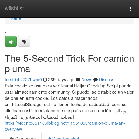
Home
wiishlist
Togg
navi
Home
1
The 5-Second Trick For camion
pluma
friedrichv727hwm0
269 days ago
News
Discuss
Esta cookie se usa para verificar si Hotjar Checking Script puede
usar almacenamiento community. Si puede, se establece un valor
de one en esta cookie. Los datos almacenados
en_hjLocalStorageTest no tienen fecha de caducidad, pero se
eliminan casi inmediatamente después de su creación. وطالب
اصحاب المحطات الخاصة وزير الكهرباء
https://vidente85110.dbblog.net/11551853/camion-pluma-an-
overview
Comments
Who Upvoted