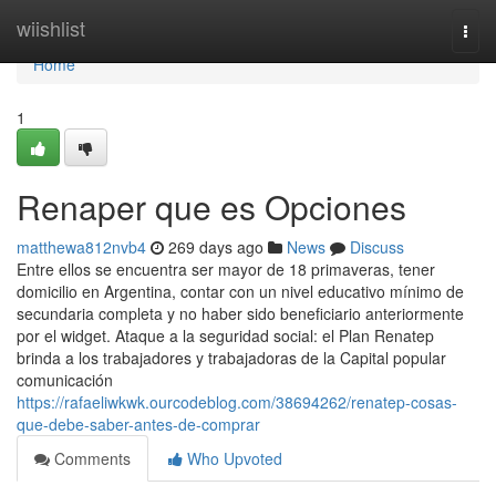
Home
wiishlist
Togg
navi
Home
1
Renaper que es Opciones
matthewa812nvb4
269 days ago
News
Discuss
Entre ellos se encuentra ser mayor de 18 primaveras, tener
domicilio en Argentina, contar con un nivel educativo mínimo de
secundaria completa y no haber sido beneficiario anteriormente
por el widget. Ataque a la seguridad social: el Plan Renatep
brinda a los trabajadores y trabajadoras de la Capital popular
comunicación
https://rafaeliwkwk.ourcodeblog.com/38694262/renatep-cosas-
que-debe-saber-antes-de-comprar
Comments
Who Upvoted