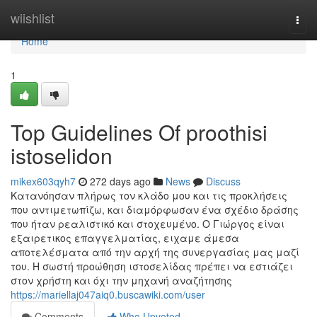
Home
wiishlist
Togg
navi
Home
1
Top Guidelines Of proothisi
istoselidon
mikex603qyh7
272 days ago
News
Discuss
Κατανόησαν πλήρως τον κλάδο μου και τις προκλήσεις
που αντιμετωπίζω, και διαμόρφωσαν ένα σχέδιο δράσης
που ήταν ρεαλιστικό και στοχευμένο. Ο Γιώργος είναι
εξαιρετικος επαγγελματίας, ειχαμε άμεσα
αποτελέσματα από την αρχή της συνεργασίας μας μαζί
του. Η σωστή προώθηση ιστοσελίδας πρέπει να εστιάζει
στον χρήστη και όχι την μηχανή αναζήτησης
https://mariellaj047aiq0.buscawiki.com/user
Comments
Who Upvoted