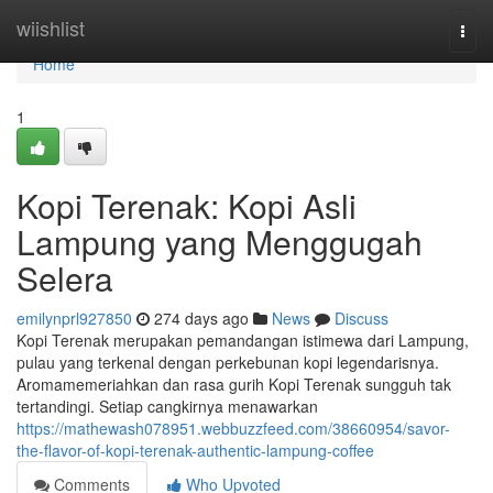
Home
wiishlist
Togg
navi
Home
1
Kopi Terenak: Kopi Asli
Lampung yang Menggugah
Selera
emilynprl927850
274 days ago
News
Discuss
Kopi Terenak merupakan pemandangan istimewa dari Lampung,
pulau yang terkenal dengan perkebunan kopi legendarisnya.
Aromamemeriahkan dan rasa gurih Kopi Terenak sungguh tak
tertandingi. Setiap cangkirnya menawarkan
https://mathewash078951.webbuzzfeed.com/38660954/savor-
the-flavor-of-kopi-terenak-authentic-lampung-coffee
Comments
Who Upvoted