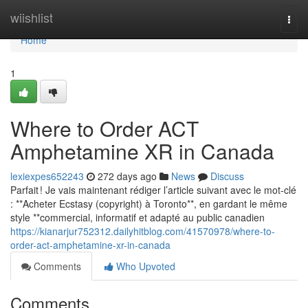
Home
wiishlist
Togg
navi
Home
1
Where to Order ACT
Amphetamine XR in Canada
lexiexpes652243
272 days ago
News
Discuss
Parfait ! Je vais maintenant rédiger l’article suivant avec le mot-clé
: **Acheter Ecstasy (copyright) à Toronto**, en gardant le même
style **commercial, informatif et adapté au public canadien
https://kianarjur752312.dailyhitblog.com/41570978/where-to-
order-act-amphetamine-xr-in-canada
Comments
Who Upvoted
Comments